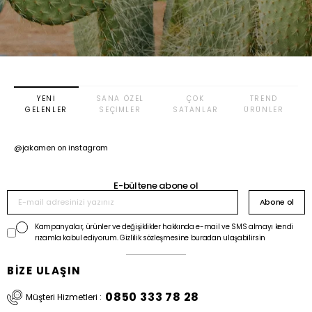
YENI
SANA ÖZEL
ÇOK
TREND
GELENLER
SEÇIMLER
SATANLAR
ÜRÜNLER
@jakamen on instagram
E-bültene abone ol
Abone ol
Kampanyalar, ürünler ve değişiklikler hakkında e-mail ve SMS almayı kendi
rızamla kabul ediyorum. Gizlilik sözleşmesine buradan ulaşabilirsin
BİZE ULAŞIN
0850 333 78 28
Müşteri Hizmetleri :