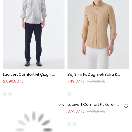
Lacivert Comfort Fit Çizgili Pamuklu Keten Gömlek
Bej Slim Fit Düğmeli Yaka Keten Karışımlı Desenli Gömlek
2.090,82 TL
749,87 TL
1.190,82 TL
Lacivert Comfort Fit Kareli %100 Keten Gömlek
874,87 TL
1.499,91 TL