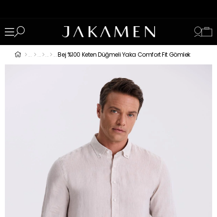
Bej %100 Keten Düğmeli Yaka Comfort Fit Gömlek