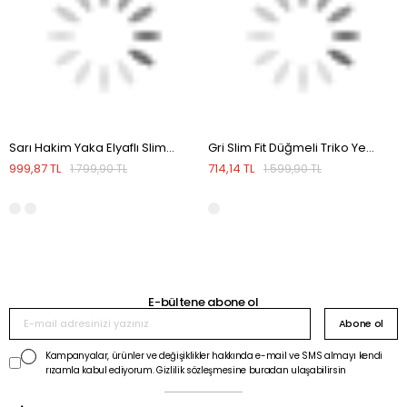
Sarı Hakim Yaka Elyaflı Slim Fit Yelek
Gri Slim Fit Düğmeli Triko Yelek
999,87 TL
714,14 TL
1.799,90 TL
1.599,90 TL
E-bültene abone ol
Abone ol
Kampanyalar, ürünler ve değişiklikler hakkında e-mail ve SMS almayı kendi
rızamla kabul ediyorum. Gizlilik sözleşmesine buradan ulaşabilirsin