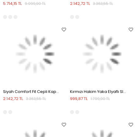
5.714,15 TL
2.142,72 TL
9.099,90 TL
3.363,55 TL
Siyah Comfort Fit Cepli Kapüşonlu Rahat Kesim Safari Yelek
Kırmızı Hakim Yaka Elyaflı Slim Fit Yelek
2.142,72 TL
999,87 TL
3.363,55 TL
1.799,90 TL