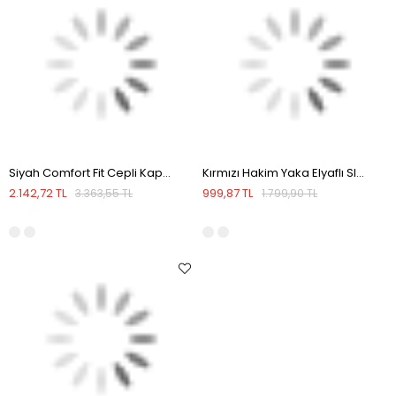
Siyah Comfort Fit Cepli Kapüşonlu Rahat Kesim Safari Yelek
Kırmızı Hakim Yaka Elyaflı Slim Fit Yelek
2.142,72 TL
999,87 TL
3.363,55 TL
1.799,90 TL