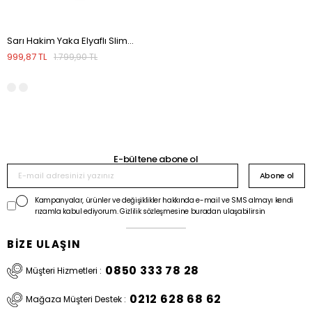
Sarı Hakim Yaka Elyaflı Slim Fit Yelek
999,87 TL
1.799,90 TL
E-bültene abone ol
Abone ol
Kampanyalar, ürünler ve değişiklikler hakkında e-mail ve SMS almayı kendi
rızamla kabul ediyorum. Gizlilik sözleşmesine buradan ulaşabilirsin
BİZE ULAŞIN
0850 333 78 28
Müşteri Hizmetleri :
0212 628 68 62
Mağaza Müşteri Destek :