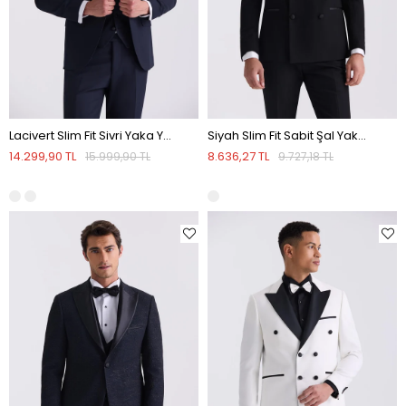
Lacivert Slim Fit Sivri Yaka Yelekli Smokin Takım Elbise
Siyah Slim Fit Sabit Şal Yaka Kruvaze Smokin Takım Elbise
14.299,90 TL
8.636,27 TL
15.999,90 TL
9.727,18 TL