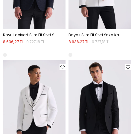
Koyu Lacivert Slim Fit Sivri Yaka Yelekli Smokin Takım Elbise
Beyaz Slim Fit Sivri Yaka Kruvaze Smokin Takım Elbise
8.636,27 TL
8.636,27 TL
9.727,18 TL
9.727,18 TL