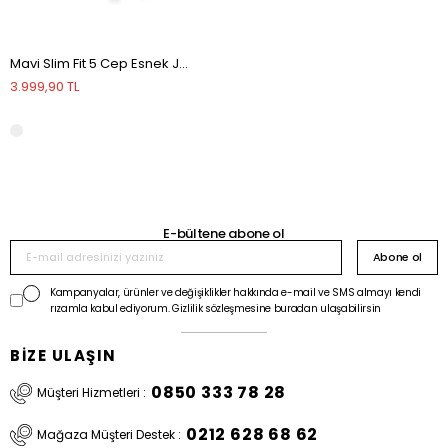
Mavi Slim Fit 5 Cep Esnek Jean Kot Pantolon
3.999,90 TL
E-bültene abone ol
Abone ol
Kampanyalar, ürünler ve değişiklikler hakkında e-mail ve SMS almayı kendi
rızamla kabul ediyorum. Gizlilik sözleşmesine buradan ulaşabilirsin
BİZE ULAŞIN
0850 333 78 28
Müşteri Hizmetleri :
0212 628 68 62
Mağaza Müşteri Destek :