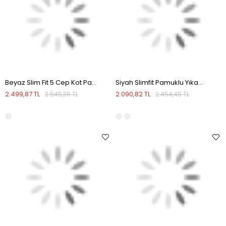
Beyaz Slim Fit 5 Cep Kot Pantolon
Siyah Slimfit Pamuklu Yıkamalı Jean Kot Pantolon
2.499,87 TL
2.090,82 TL
2.545,36 TL
2.454,45 TL