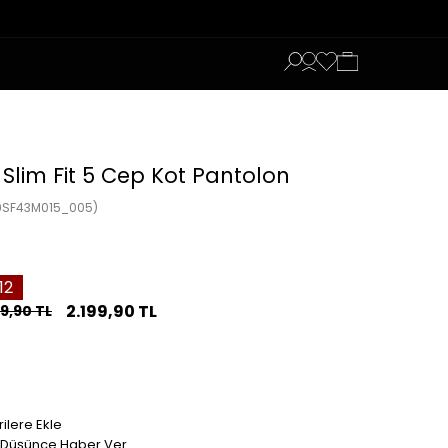
 Slim Fit 5 Cep Kot Pantolon
9SF43M015_005)
12
2.199,90 TL
9,90 TL
ilere Ekle
t Düşünce Haber Ver