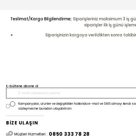
Teslimat/Kargo Bilgilendirme;
Siparişleriniz maksimum 3 iş gü
siparişler ilk iş günü i
Siparişinizin kargoya verildikten sonra takibi
E-bültene abone ol
Kampanyalar, ürünler ve değişiklikler hakkında e-mail ve SMS almayı kendi rıza
sözleşmesine buradan ulaşabilirsin
BİZE ULAŞIN
0850 333 78 28
Müşteri Hizmetleri :