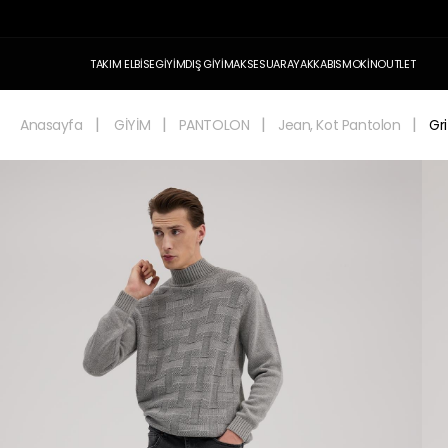
TAKIM ELBİSE
GİYİM
DIŞ GİYİM
AKSESUAR
AYAKKABI
SMOKİN
OUTLET
Anasayfa
GİYİM
PANTOLON
Jean, Kot Pantolon
Gr