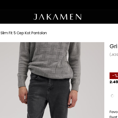
i Slim Fit 5 Cep Kot Pantolon
Gri
(JK3
2.49
Favor
Fiya