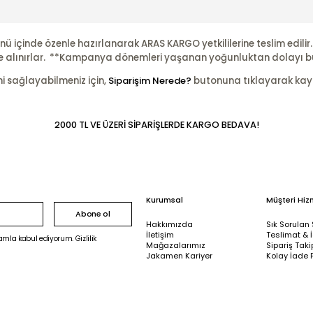
nü içinde özenle hazırlanarak ARAS KARGO yetkililerine teslim edili
şleme alınırlar. **Kampanya dönemleri yaşanan yoğunluktan dolayı b
ni sağlayabilmeniz için,
Siparişim Nerede?
butonuna tıklayarak kayıtl
2000 TL VE ÜZERİ SİPARİŞLERDE KARGO BEDAVA!
Kurumsal
Müşteri Hiz
Abone ol
Hakkımızda
Sık Sorulan 
İletişim
Teslimat & 
mla kabul ediyorum. Gizlilik
Mağazalarımız
Sipariş Taki
Jakamen Kariyer
Kolay İade 