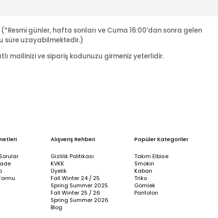
r. (*Resmi günler, hafta sonları ve Cuma 16:00'dan sonra gelen
u süre uzayabilmektedir.)
ı mailinizi ve sipariş kodunuzu girmeniz yeterlidir.
metleri
Alışveriş Rehberi
Popüler Kategoriler
Sorular
Gizlilik Politikası
Takım Elbise
İade
KVKK
Smokin
p
Üyelik
Kaban
Formu
Fall Winter 24 / 25
Triko
Spring Summer 2025
Gömlek
Fall Winter 25 / 26
Pantolon
Spring Summer 2026
Blog