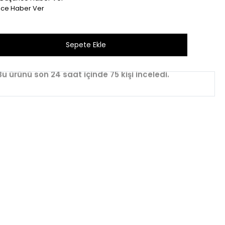
nce Haber Ver
Bu ürünü son 1 hafta içinde 38 kişi sepetine ekledi.