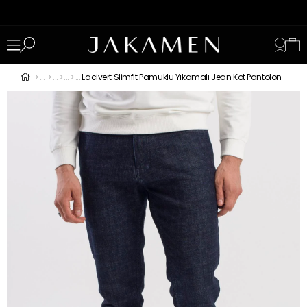
Lacivert Slimfit Pamuklu Yıkamalı Jean Kot Pantolon