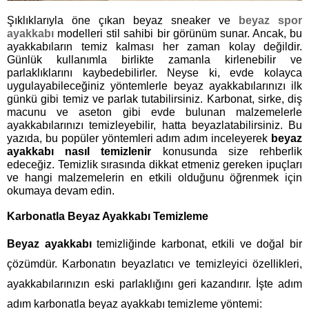
Şıklıklarıyla öne çıkan beyaz sneaker ve
beyaz spor
ayakkabı
modelleri stil sahibi bir görünüm sunar. Ancak, bu
ayakkabıların temiz kalması her zaman kolay değildir.
Günlük kullanımla birlikte zamanla kirlenebilir ve
parlaklıklarını kaybedebilirler. Neyse ki, evde kolayca
uygulayabileceğiniz yöntemlerle beyaz ayakkabılarınızı ilk
günkü gibi temiz ve parlak tutabilirsiniz. Karbonat, sirke, diş
macunu ve aseton gibi evde bulunan malzemelerle
ayakkabılarınızı temizleyebilir, hatta beyazlatabilirsiniz. Bu
yazıda, bu popüler yöntemleri adım adım inceleyerek
beyaz
ayakkabı nasıl temizlenir
konusunda size rehberlik
edeceğiz. Temizlik sırasında dikkat etmeniz gereken ipuçları
ve hangi malzemelerin en etkili olduğunu öğrenmek için
okumaya devam edin.
Karbonatla Beyaz Ayakkabı Temizleme
Beyaz ayakkabı
temizliğinde karbonat, etkili ve doğal bir
çözümdür. Karbonatın beyazlatıcı ve temizleyici özellikleri,
ayakkabılarınızın eski parlaklığını geri kazandırır. İşte adım
adım karbonatla beyaz ayakkabı temizleme yöntemi: