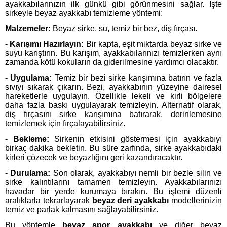
ayakkabılarınızın ilk günkü gibi görünmesini sağlar. İşte
sirkeyle beyaz ayakkabı temizleme yöntemi:
Malzemeler:
Beyaz sirke, su, temiz bir bez, diş fırçası.
- Karışımı Hazırlayın:
Bir kapta, eşit miktarda beyaz sirke ve
suyu karıştırın. Bu karışım, ayakkabılarınızı temizlerken aynı
zamanda kötü kokuların da giderilmesine yardımcı olacaktır.
- Uygulama:
Temiz bir bezi sirke karışımına batırın ve fazla
sıvıyı sıkarak çıkarın. Bezi, ayakkabının yüzeyine dairesel
hareketlerle uygulayın. Özellikle lekeli ve kirli bölgelere
daha fazla baskı uygulayarak temizleyin. Alternatif olarak,
diş fırçasını sirke karışımına batırarak, derinlemesine
temizlemek için fırçalayabilirsiniz.
- Bekleme:
Sirkenin etkisini göstermesi için ayakkabıyı
birkaç dakika bekletin. Bu süre zarfında, sirke ayakkabıdaki
kirleri çözecek ve beyazlığını geri kazandıracaktır.
- Durulama:
Son olarak, ayakkabıyı nemli bir bezle silin ve
sirke kalıntılarını tamamen temizleyin. Ayakkabılarınızı
havadar bir yerde kurumaya bırakın. Bu işlemi düzenli
aralıklarla tekrarlayarak
beyaz deri ayakkabı
modellerinizin
temiz ve parlak kalmasını sağlayabilirsiniz.
Bu yöntemle
beyaz spor ayakkabı
ve diğer beyaz