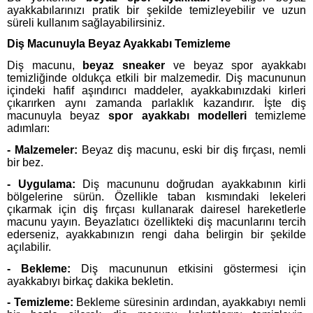
ayakkabılarınızı pratik bir şekilde temizleyebilir ve uzun
süreli kullanım sağlayabilirsiniz.
Diş Macunuyla Beyaz Ayakkabı Temizleme
Diş macunu,
beyaz sneaker
ve beyaz spor ayakkabı
temizliğinde oldukça etkili bir malzemedir. Diş macununun
içindeki hafif aşındırıcı maddeler, ayakkabınızdaki kirleri
çıkarırken aynı zamanda parlaklık kazandırır. İşte diş
macunuyla beyaz
spor ayakkabı modelleri
temizleme
adımları:
- Malzemeler:
Beyaz diş macunu, eski bir diş fırçası, nemli
bir bez.
- Uygulama:
Diş macununu doğrudan ayakkabının kirli
bölgelerine sürün. Özellikle taban kısmındaki lekeleri
çıkarmak için diş fırçası kullanarak dairesel hareketlerle
macunu yayın. Beyazlatıcı özellikteki diş macunlarını tercih
ederseniz, ayakkabınızın rengi daha belirgin bir şekilde
açılabilir.
- Bekleme:
Diş macununun etkisini göstermesi için
ayakkabıyı birkaç dakika bekletin.
- Temizleme:
Bekleme süresinin ardından, ayakkabıyı nemli