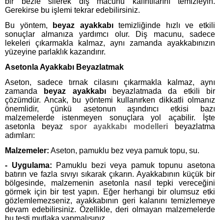
bir bezle silerek diş macunu kalıntılarını temizleyin.
Gerekirse bu işlemi tekrar edebilirsiniz.
Bu yöntem,
beyaz ayakkabı
temizliğinde hızlı ve etkili
sonuçlar almanıza yardımcı olur. Diş macunu, sadece
lekeleri çıkarmakla kalmaz, aynı zamanda ayakkabınızın
yüzeyine parlaklık kazandırır.
Asetonla Ayakkabı Beyazlatmak
Aseton, sadece tırnak cilasını çıkarmakla kalmaz, aynı
zamanda
beyaz ayakkabı
beyazlatmada da etkili bir
çözümdür. Ancak, bu yöntemi kullanırken dikkatli olmanız
önemlidir, çünkü asetonun aşındırıcı etkisi bazı
malzemelerde istenmeyen sonuçlara yol açabilir. İşte
asetonla beyaz
spor ayakkabı modelleri
beyazlatma
adımları:
Malzemeler:
Aseton, pamuklu bez veya pamuk topu, su.
- Uygulama:
Pamuklu bezi veya pamuk topunu asetona
batırın ve fazla sıvıyı sıkarak çıkarın. Ayakkabının küçük bir
bölgesinde, malzemenin asetonla nasıl tepki vereceğini
görmek için bir test yapın. Eğer herhangi bir olumsuz etki
gözlemlemezseniz, ayakkabının geri kalanını temizlemeye
devam edebilirsiniz. Özellikle, deri olmayan malzemelerde
bu testi mutlaka yapmalısınız.