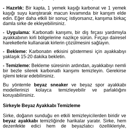
- Hazırlık:
Bir kapta, 1 yemek kaşığı karbonat ve 1 yemek
kaşığı suyu karıştırarak macun kıvamında bir karışım elde
edin. Eğer daha etkili bir sonuç istiyorsanız, karışıma birkaç
damla sirke de ekleyebilirsiniz.
- Uygulama:
Karbonatlı karışımı, bir diş fırçası yardımıyla
ayakkabının kirli bölgelerine nazikçe sürün. Fırçayı dairesel
hareketlerle kullanarak kirlerin çözülmesini sağlayın.
- Bekleme:
Karbonatın etkisini göstermesi için ayakkabıyı
yaklaşık 15-20 dakika bekletin.
- Temizleme:
Bekleme süresinin ardından, ayakkabıyı nemli
bir bezle silerek karbonatlı karışımı temizleyin. Gerekirse
işlemi tekrar edebilirsiniz.
Bu yöntemle
beyaz sneaker
ve beyaz spor ayakkabı
modellerinizi kolayca temizleyebilir ve parlaklığını
koruyabilirsiniz.
Sirkeyle Beyaz Ayakkabı Temizleme
Sirke, doğanın sunduğu en etkili temizleyicilerden biridir ve
beyaz ayakkabı
temizliğinde harikalar yaratır. Sirke, hem
dezenfekte edici hem de beyazlatıcı özellikleriyle,