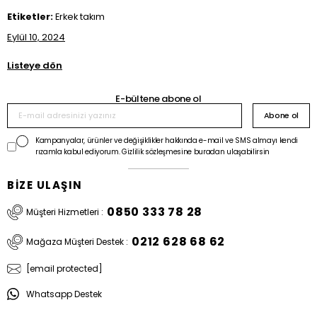
Etiketler:
Erkek takım
Eylül 10, 2024
Listeye dön
E-bültene abone ol
Abone ol
Kampanyalar, ürünler ve değişiklikler hakkında e-mail ve SMS almayı kendi
rızamla kabul ediyorum. Gizlilik sözleşmesine buradan ulaşabilirsin
BİZE ULAŞIN
0850 333 78 28
Müşteri Hizmetleri :
0212 628 68 62
Mağaza Müşteri Destek :
[email protected]
Whatsapp Destek