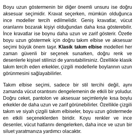
Boyu uzun göstermenin bir diğer önemli unsuru ise doğru 
aksesuar seçimidir. Kravat seçerken, mümkün olduğunca 
ince modeller tercih edilmelidir. Geniş kravatlar, vücut 
oranlarını bozarak kişiyi olduğundan daha kısa gösterebilir. 
İnce kravatlar ise boynu daha uzun ve zarif gösterir. 
Özetle
boyu uzun göstermek için doğru takım elbise ve aksesuar
seçimi büyük önem taşır.
Klasik takım elbise
modelleri her
zaman güvenli bir seçenek sunarken, doğru renk ve
desenlerle kişisel stilinizi de yansıtabilirsiniz. Özellikle klasik
takım
tercih eden erkekler, çizgili modellerle boylarının uzun
görünmesini sağlayabilirler.
Takım elbise seçimi, sadece bir stil tercihi değil, aynı 
zamanda vücut orantısını dengelemenin de etkili bir yoludur. 
Doğru ceket, pantolon ve aksesuar seçimleriyle kısa boylu 
erkekler de daha uzun ve zarif görünebilirler. Özellikle çizgili 
takım ve siyah çizgili takım elbiseler, boyu uzun göstermede 
en etkili seçeneklerden biridir. Koyu renkler ve ince 
desenler, vücut hatlarını dengelerken, daha ince ve uzun bir 
siluet yaratmanıza yardımcı olacaktır.