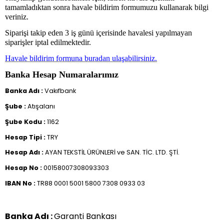
tamamladıktan sonra havale bildirim formumuzu kullanarak bilgi
veriniz.
Siparişi takip eden 3 iş günü içerisinde havalesi yapılmayan
siparişler iptal edilmektedir.
Havale bildirim formuna buradan ulaşabilirsiniz.
Banka Hesap Numaralarımız
Banka Adı :
Vakıfbank
Şube :
Atışalanı
Şube Kodu :
1162
Hesap Tipi :
TRY
Hesap Adı :
AYAN TEKSTİL ÜRÜNLERİ ve SAN. TİC. LTD. ŞTİ.
Hesap No :
00158007308093303
IBAN No :
TR88 0001 5001 5800 7308 0933 03
Banka Adı :
Garanti Bankası