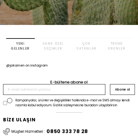
YENI
SANA ÖZEL
ÇOK
TREND
GELENLER
SEÇIMLER
SATANLAR
ÜRÜNLER
@jakamen on instagram
E-bültene abone ol
Abone ol
Kampanyalar, ürünler ve değişiklikler hakkında e-mail ve SMS almayı kendi
rızamla kabul ediyorum. Gizlilik sözleşmesine buradan ulaşabilirsin
BİZE ULAŞIN
0850 333 78 28
Müşteri Hizmetleri :