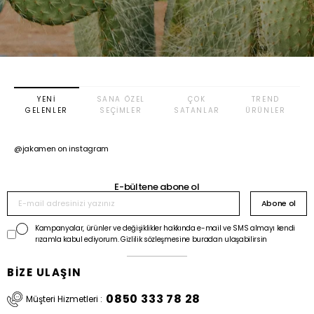
YENI
SANA ÖZEL
ÇOK
TREND
GELENLER
SEÇIMLER
SATANLAR
ÜRÜNLER
@jakamen on instagram
E-bültene abone ol
Abone ol
Kampanyalar, ürünler ve değişiklikler hakkında e-mail ve SMS almayı kendi
rızamla kabul ediyorum. Gizlilik sözleşmesine buradan ulaşabilirsin
BİZE ULAŞIN
0850 333 78 28
Müşteri Hizmetleri :