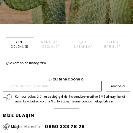
YENI
SANA ÖZEL
ÇOK
TREND
GELENLER
SEÇIMLER
SATANLAR
ÜRÜNLER
@jakamen on instagram
E-bültene abone ol
Abone ol
Kampanyalar, ürünler ve değişiklikler hakkında e-mail ve SMS almayı kendi
rızamla kabul ediyorum. Gizlilik sözleşmesine buradan ulaşabilirsin
BİZE ULAŞIN
0850 333 78 28
Müşteri Hizmetleri :