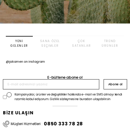
YENI
SANA ÖZEL
ÇOK
TREND
GELENLER
SEÇIMLER
SATANLAR
ÜRÜNLER
@jakamen on instagram
E-bültene abone ol
Abone ol
Kampanyalar, ürünler ve değişiklikler hakkında e-mail ve SMS almayı kendi
rızamla kabul ediyorum. Gizlilik sözleşmesine buradan ulaşabilirsin
BİZE ULAŞIN
0850 333 78 28
Müşteri Hizmetleri :