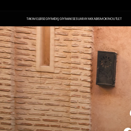
TAKIM ELBİSE
GİYİM
DIŞ GİYİM
AKSESUAR
AYAKKABI
SMOKİN
OUTLET