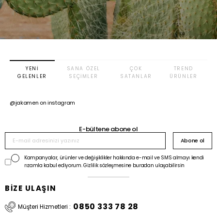
YENI
SANA ÖZEL
ÇOK
TREND
GELENLER
SEÇIMLER
SATANLAR
ÜRÜNLER
@jakamen on instagram
E-bültene abone ol
Abone ol
Kampanyalar, ürünler ve değişiklikler hakkında e-mail ve SMS almayı kendi
rızamla kabul ediyorum. Gizlilik sözleşmesine buradan ulaşabilirsin
BİZE ULAŞIN
0850 333 78 28
Müşteri Hizmetleri :