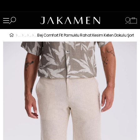
Bej Comfort Fit Pamuklu Rahat Kesim Keten Dokulu Şort