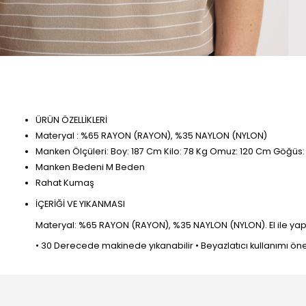
ÜRÜN ÖZELLİKLERİ
Materyal : %65 RAYON (RAYON), %35 NAYLON (NYLON)
Manken Ölçüleri: Boy: 187 Cm Kilo: 78 Kg Omuz: 120 Cm Göğüs
Manken Bedeni M Beden
Rahat Kumaş
İÇERİĞİ VE YIKANMASI
Materyal: %65 RAYON (RAYON), %35 NAYLON (NYLON). El ile yapıla
• 30 Derecede makinede yıkanabilir • Beyazlatıcı kullanımı öneril