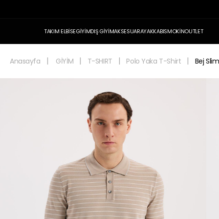
TAKIM ELBİSE
GİYİM
DIŞ GİYİM
AKSESUAR
AYAKKABI
SMOKİN
OUTLET
Anasayfa
GİYİM
T-SHIRT
Polo Yaka T-Shirt
Bej Slim