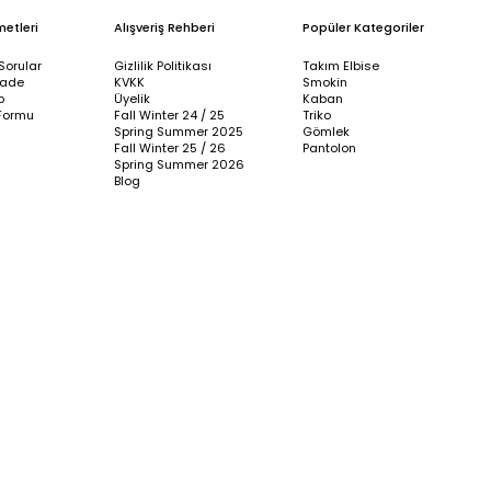
metleri
Alışveriş Rehberi
Popüler Kategoriler
Sorular
Gizlilik Politikası
Takım Elbise
İade
KVKK
Smokin
p
Üyelik
Kaban
Formu
Fall Winter 24 / 25
Triko
Spring Summer 2025
Gömlek
Fall Winter 25 / 26
Pantolon
Spring Summer 2026
Blog