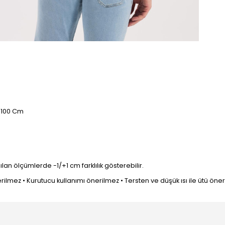
: 100 Cm
n ölçümlerde -1/+1 cm farklılık gösterebilir.
mez • Kurutucu kullanımı önerilmez • Tersten ve düşük ısı ile ütü önerilir 