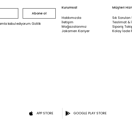
Kurumsal
Müşteri Hiz
Abone ol
Hakkımızda
Sık Sorulan 
İletişim
Teslimat & 
mla kabul ediyorum. Gizlilik
Mağazalarımız
Sipariş Taki
Jakamen Kariyer
Kolay İade 
APP STORE
GOOGLE PLAY STORE
*Jakamen, App Store ve Google Play Store’da