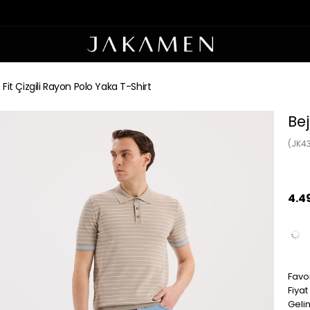
 Fit Çizgili Rayon Polo Yaka T-Shirt
Bej
(JK4
4.4
Favor
Fiya
Geli