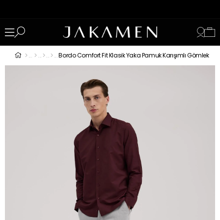
Bordo Comfort Fit Klasik Yaka Pamuk Karışımlı Gömlek