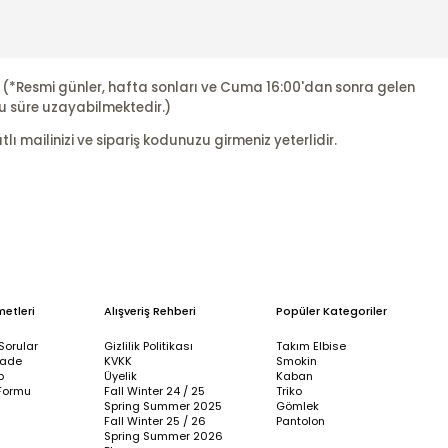
r. (*Resmi günler, hafta sonları ve Cuma 16:00'dan sonra gelen
u süre uzayabilmektedir.)
ı mailinizi ve sipariş kodunuzu girmeniz yeterlidir.
metleri
Alışveriş Rehberi
Popüler Kategoriler
Sorular
Gizlilik Politikası
Takım Elbise
İade
KVKK
Smokin
p
Üyelik
Kaban
Formu
Fall Winter 24 / 25
Triko
Spring Summer 2025
Gömlek
Fall Winter 25 / 26
Pantolon
Spring Summer 2026