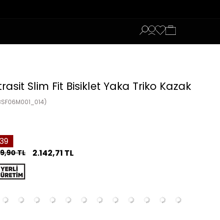
rasit Slim Fit Bisiklet Yaka Triko Kazak
8SF06M001_014)
39
2.142,71 TL
9,90 TL