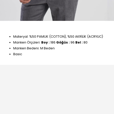
Materyal: %50 PAMUK (COTTON), %50 AKRİLİK (ACRYLIC)
Manken Ölçüleri:
Boy :
186
Göğüs :
96
Bel :
80
Manken Bedeni: M Beden
Basic