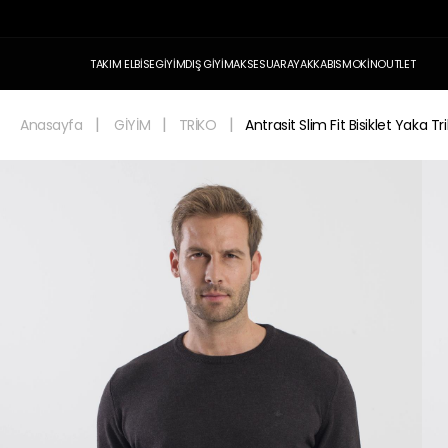
TAKIM ELBİSE
GİYİM
DIŞ GİYİM
AKSESUAR
AYAKKABI
SMOKİN
OUTLET
Anasayfa
GİYİM
TRİKO
Antrasit Slim Fit Bisiklet Yaka T