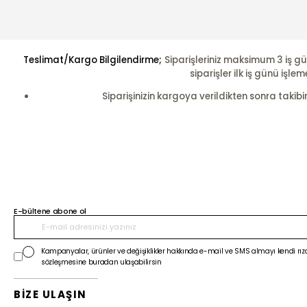
Teslimat/Kargo Bilgilendirme;
Siparişleriniz maksimum 3 iş gü
siparişler ilk iş günü i
Siparişinizin kargoya verildikten sonra takibi
E-bültene abone ol
Kampanyalar, ürünler ve değişiklikler hakkında e-mail ve SMS almayı kendi rıza
sözleşmesine buradan ulaşabilirsin
BİZE ULAŞIN