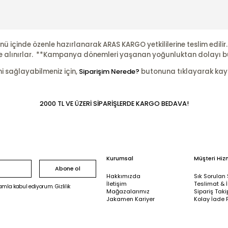
nü içinde özenle hazırlanarak ARAS KARGO yetkililerine teslim edili
şleme alınırlar. **Kampanya dönemleri yaşanan yoğunluktan dolayı b
ni sağlayabilmeniz için,
Siparişim Nerede?
butonuna tıklayarak kayıtl
2000 TL VE ÜZERİ SİPARİŞLERDE KARGO BEDAVA!
Kurumsal
Müşteri Hiz
Abone ol
Hakkımızda
Sık Sorulan 
İletişim
Teslimat & 
mla kabul ediyorum. Gizlilik
Mağazalarımız
Sipariş Taki
Jakamen Kariyer
Kolay İade 