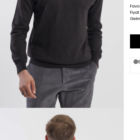
Favor
Fiya
Geli