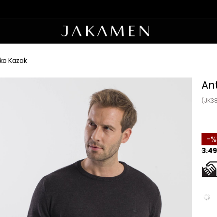
riko Kazak
Ant
(JK3
3.49