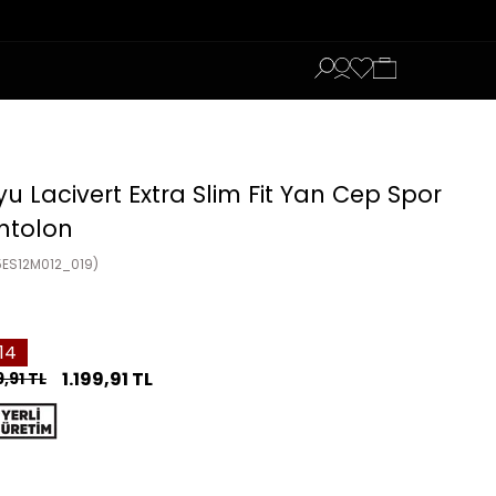
u Lacivert Extra Slim Fit Yan Cep Spor
ntolon
5ES12M012_019)
14
1.199,91 TL
9,91 TL