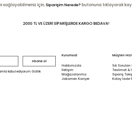
ni sağlayabilmeniz için,
Siparişim Nerede?
butonuna tıklayarak kayıtl
2000 TL VE ÜZERİ SİPARİŞLERDE KARGO BEDAVA!
Kurumsal
Müşteri Hiz
Abone ol
Hakkımızda
Sık Sorulan 
İletişim
Teslimat & 
mla kabul ediyorum. Gizlilik
Mağazalarımız
Sipariş Taki
Jakamen Kariyer
Kolay İade 