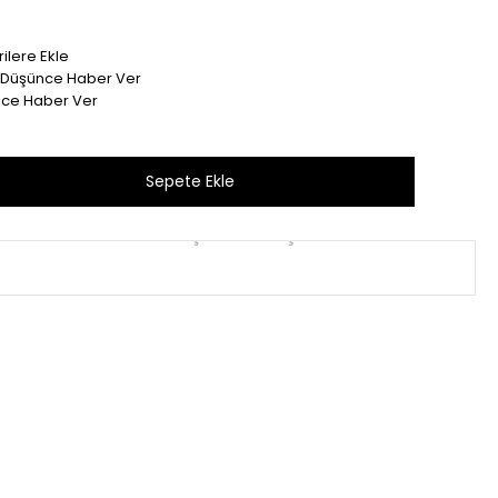
ilere Ekle
t Düşünce Haber Ver
nce Haber Ver
Bu ürünü son 1 hafta içinde 43 kişi sepetine ekledi.