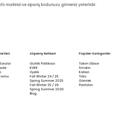
ı mailinizi ve sipariş kodunuzu girmeniz yeterlidir.
metleri
Alışveriş Rehberi
Popüler Kategoriler
Sorular
Gizlilik Politikası
Takım Elbise
İade
KVKK
Smokin
p
Üyelik
Kaban
Formu
Fall Winter 24 / 25
Triko
Spring Summer 2025
Gömlek
Fall Winter 25 / 26
Pantolon
Spring Summer 2026
Blog