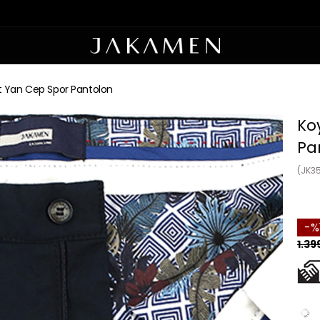
Fit Yan Cep Spor Pantolon
Koy
Pa
(JK3
1.39