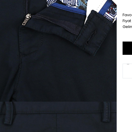
Favor
Fiya
Geli