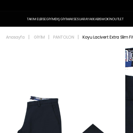
TAKIM ELBİSE
GİYİM
DIŞ GİYİM
AKSESUAR
AYAKKABI
SMOKİN
OUTLET
Anasayfa
GİYİM
PANTOLON
Koyu Lacivert Extra Slim 