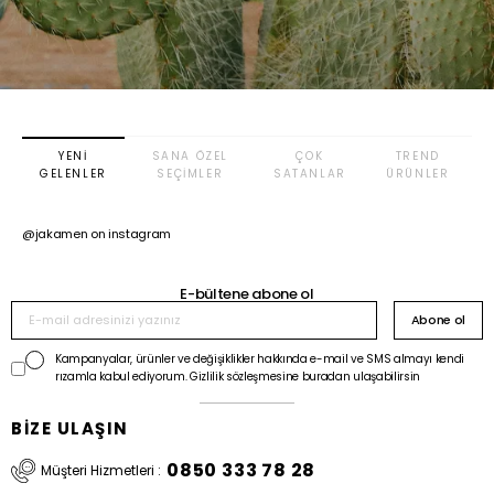
YENI
SANA ÖZEL
ÇOK
TREND
GELENLER
SEÇIMLER
SATANLAR
ÜRÜNLER
@jakamen on instagram
E-bültene abone ol
Abone ol
Kampanyalar, ürünler ve değişiklikler hakkında e-mail ve SMS almayı kendi
rızamla kabul ediyorum. Gizlilik sözleşmesine buradan ulaşabilirsin
BİZE ULAŞIN
0850 333 78 28
Müşteri Hizmetleri :