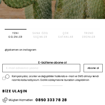
YENI
SANA ÖZEL
ÇOK
TREND
GELENLER
SEÇIMLER
SATANLAR
ÜRÜNLER
@jakamen on instagram
E-bültene abone ol
Abone ol
Kampanyalar, ürünler ve değişiklikler hakkında e-mail ve SMS almayı kendi
rızamla kabul ediyorum. Gizlilik sözleşmesine buradan ulaşabilirsin
BİZE ULAŞIN
0850 333 78 28
Müşteri Hizmetleri :