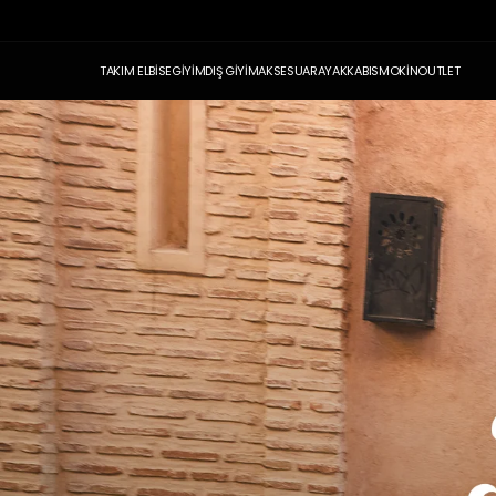
TAKIM ELBİSE
GİYİM
DIŞ GİYİM
AKSESUAR
AYAKKABI
SMOKİN
OUTLET