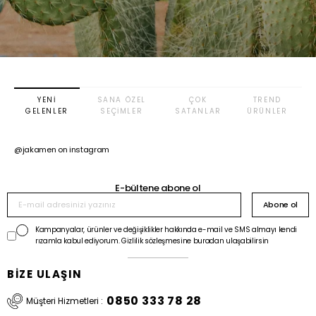
YENI
SANA ÖZEL
ÇOK
TREND
GELENLER
SEÇIMLER
SATANLAR
ÜRÜNLER
@jakamen on instagram
E-bültene abone ol
Abone ol
Kampanyalar, ürünler ve değişiklikler hakkında e-mail ve SMS almayı kendi
rızamla kabul ediyorum. Gizlilik sözleşmesine buradan ulaşabilirsin
BİZE ULAŞIN
0850 333 78 28
Müşteri Hizmetleri :