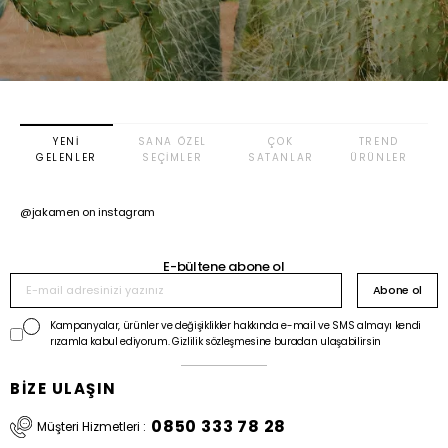
YENI
SANA ÖZEL
ÇOK
TREND
GELENLER
SEÇIMLER
SATANLAR
ÜRÜNLER
@jakamen on instagram
E-bültene abone ol
Abone ol
Kampanyalar, ürünler ve değişiklikler hakkında e-mail ve SMS almayı kendi
rızamla kabul ediyorum. Gizlilik sözleşmesine buradan ulaşabilirsin
BİZE ULAŞIN
0850 333 78 28
Müşteri Hizmetleri :