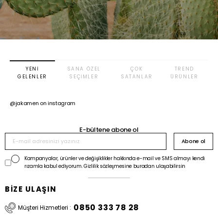
YENI
SANA ÖZEL
ÇOK
TREND
GELENLER
SEÇIMLER
SATANLAR
ÜRÜNLER
@jakamen on instagram
E-bültene abone ol
Abone ol
Kampanyalar, ürünler ve değişiklikler hakkında e-mail ve SMS almayı kendi
rızamla kabul ediyorum. Gizlilik sözleşmesine buradan ulaşabilirsin
BİZE ULAŞIN
0850 333 78 28
Müşteri Hizmetleri :