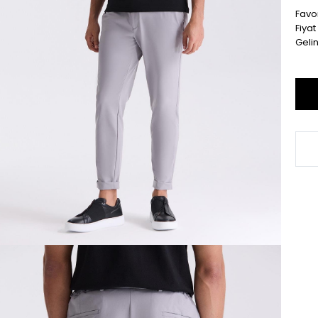
Favor
Fiya
Geli