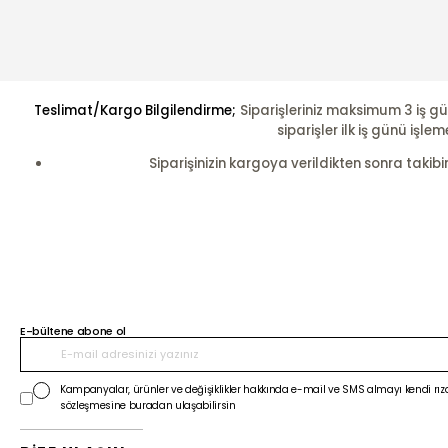
Teslimat/Kargo Bilgilendirme;
Siparişleriniz maksimum 3 iş gü
siparişler ilk iş günü i
Siparişinizin kargoya verildikten sonra takibi
E-bültene abone ol
Kampanyalar, ürünler ve değişiklikler hakkında e-mail ve SMS almayı kendi rıza
sözleşmesine buradan ulaşabilirsin