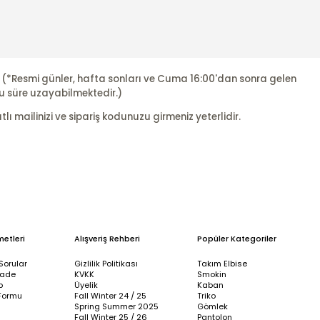
r. (*Resmi günler, hafta sonları ve Cuma 16:00'dan sonra gelen
u süre uzayabilmektedir.)
ı mailinizi ve sipariş kodunuzu girmeniz yeterlidir.
metleri
Alışveriş Rehberi
Popüler Kategoriler
Sorular
Gizlilik Politikası
Takım Elbise
İade
KVKK
Smokin
p
Üyelik
Kaban
Formu
Fall Winter 24 / 25
Triko
Spring Summer 2025
Gömlek
Fall Winter 25 / 26
Pantolon