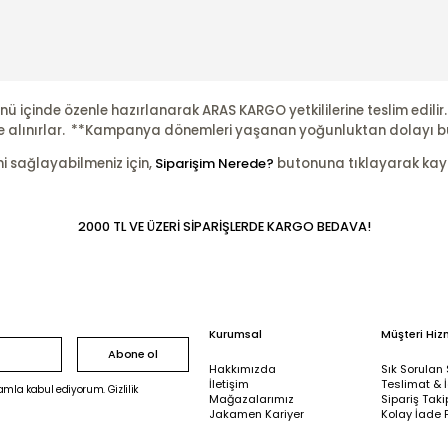
nü içinde özenle hazırlanarak ARAS KARGO yetkililerine teslim edili
şleme alınırlar. **Kampanya dönemleri yaşanan yoğunluktan dolayı b
ni sağlayabilmeniz için,
Siparişim Nerede?
butonuna tıklayarak kayıtl
2000 TL VE ÜZERİ SİPARİŞLERDE KARGO BEDAVA!
Kurumsal
Müşteri Hiz
Abone ol
Hakkımızda
Sık Sorulan 
İletişim
Teslimat & 
mla kabul ediyorum. Gizlilik
Mağazalarımız
Sipariş Taki
Jakamen Kariyer
Kolay İade 