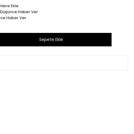
ilere Ekle
t Düşünce Haber Ver
nce Haber Ver
Bu ürünü son 1 hafta içinde 21 kişi sepetine ekledi.