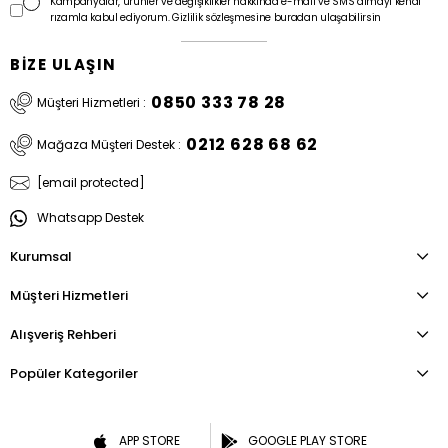
Kampanyalar, ürünler ve değişiklikler hakkında e-mail ve SMS almayı kendi
rızamla kabul ediyorum. Gizlilik sözleşmesine buradan ulaşabilirsin
BİZE ULAŞIN
0850 333 78 28
Müşteri Hizmetleri :
0212 628 68 62
Mağaza Müşteri Destek :
[email protected]
Whatsapp Destek
Kurumsal
Müşteri Hizmetleri
Alışveriş Rehberi
Popüler Kategoriler
APP STORE
GOOGLE PLAY STORE