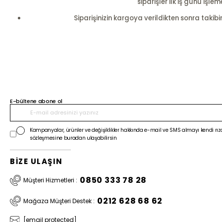
siparişler ilk iş günü i
Siparişinizin kargoya verildikten sonra takibi
E-bültene abone ol
Kampanyalar, ürünler ve değişiklikler hakkında e-mail ve SMS almayı kendi rıza
sözleşmesine buradan ulaşabilirsin
BİZE ULAŞIN
0850 333 78 28
Müşteri Hizmetleri :
0212 628 68 62
Mağaza Müşteri Destek :
[email protected]