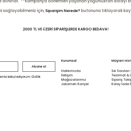
şleme alınırlar. **Kampanya dönemleri yaşanan yoğunluktan dolayı b
ni sağlayabilmeniz için,
Siparişim Nerede?
butonuna tıklayarak kayıtl
2000 TL VE ÜZERİ SİPARİŞLERDE KARGO BEDAVA!
Kurumsal
Müşteri Hiz
Abone ol
Hakkımızda
Sık Sorulan 
İletişim
Teslimat & 
mla kabul ediyorum. Gizlilik
Mağazalarımız
Sipariş Taki
Jakamen Kariyer
Kolay İade 