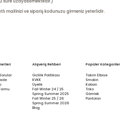
u süre uzayabilmektedir.)
ı mailinizi ve sipariş kodunuzu girmeniz yeterlidir.
metleri
Alışveriş Rehberi
Popüler Kategoriler
Sorular
Gizlilik Politikası
Takım Elbise
İade
KVKK
Smokin
p
Üyelik
Kaban
Formu
Fall Winter 24 / 25
Triko
Spring Summer 2025
Gömlek
Fall Winter 25 / 26
Pantolon
Spring Summer 2026
Blog