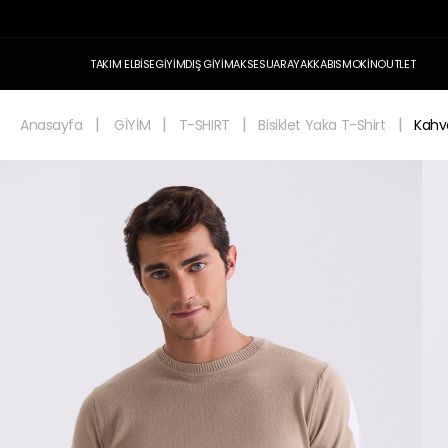
TAKIM ELBİSE
GİYİM
DIŞ GİYİM
AKSESUAR
AYAKKABI
SMOKİN
OUTLET
Anasayfa
GİYİM
T-SHIRT
Bisiklet Yaka T-Shirt
Kahve