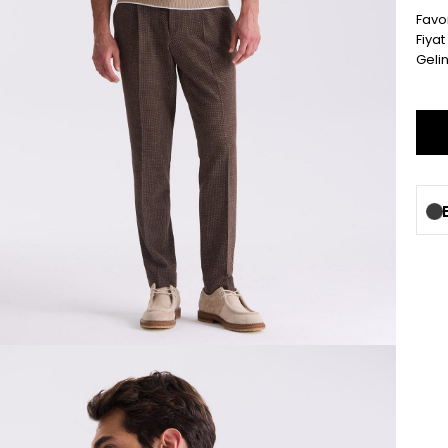
Favor
Fiya
Geli