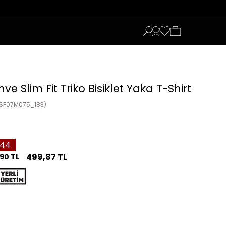
ve Slim Fit Triko Bisiklet Yaka T-Shirt
1SF07M075_183)
44
499,87 TL
90 TL