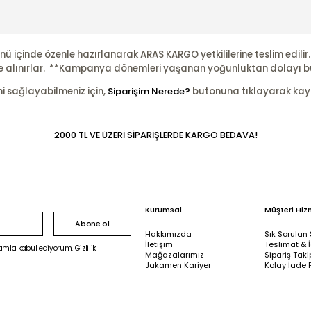
nü içinde özenle hazırlanarak ARAS KARGO yetkililerine teslim edili
şleme alınırlar. **Kampanya dönemleri yaşanan yoğunluktan dolayı b
ni sağlayabilmeniz için,
Siparişim Nerede?
butonuna tıklayarak kayıtl
2000 TL VE ÜZERİ SİPARİŞLERDE KARGO BEDAVA!
Kurumsal
Müşteri Hiz
Abone ol
Hakkımızda
Sık Sorulan 
İletişim
Teslimat & 
mla kabul ediyorum. Gizlilik
Mağazalarımız
Sipariş Taki
Jakamen Kariyer
Kolay İade 