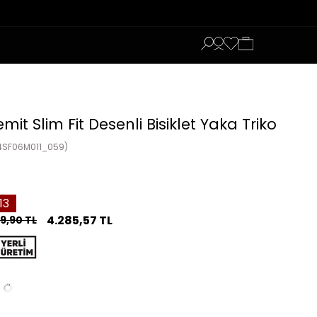
emit Slim Fit Desenli Bisiklet Yaka Triko
4SF06M011_059)
13
4.285,57 TL
9,90 TL