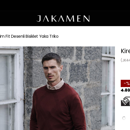
im Fit Desenli Bisiklet Yaka Triko
Kir
(JK4
4.89