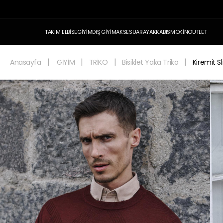
TAKIM ELBİSE
GİYİM
DIŞ GİYİM
AKSESUAR
AYAKKABI
SMOKİN
OUTLET
Anasayfa
GİYİM
TRİKO
Bisiklet Yaka Triko
Kiremit Sl