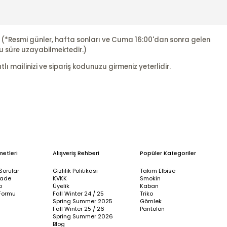
r. (*Resmi günler, hafta sonları ve Cuma 16:00'dan sonra gelen
u süre uzayabilmektedir.)
ı mailinizi ve sipariş kodunuzu girmeniz yeterlidir.
metleri
Alışveriş Rehberi
Popüler Kategoriler
Sorular
Gizlilik Politikası
Takım Elbise
İade
KVKK
Smokin
p
Üyelik
Kaban
Formu
Fall Winter 24 / 25
Triko
Spring Summer 2025
Gömlek
Fall Winter 25 / 26
Pantolon
Spring Summer 2026
Blog