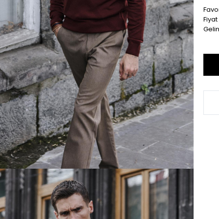
Favor
Fiya
Geli