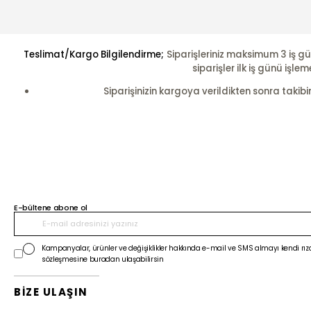
Teslimat/Kargo Bilgilendirme;
Siparişleriniz maksimum 3 iş gü
siparişler ilk iş günü i
Siparişinizin kargoya verildikten sonra takibi
E-bültene abone ol
Kampanyalar, ürünler ve değişiklikler hakkında e-mail ve SMS almayı kendi rıza
sözleşmesine buradan ulaşabilirsin
BİZE ULAŞIN