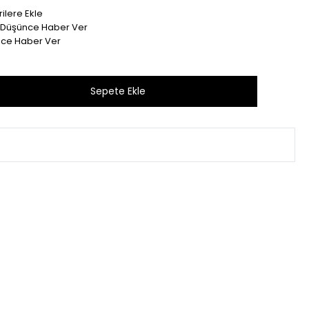
ilere Ekle
t Düşünce Haber Ver
nce Haber Ver
Bu ürünü son 1 hafta içinde 26 kişi sepetine ekledi.