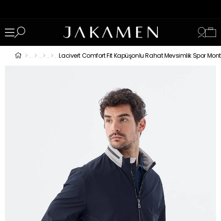
Lacivert Comfort Fit Kapüşonlu Rahat Mevsimlik Spor Mont