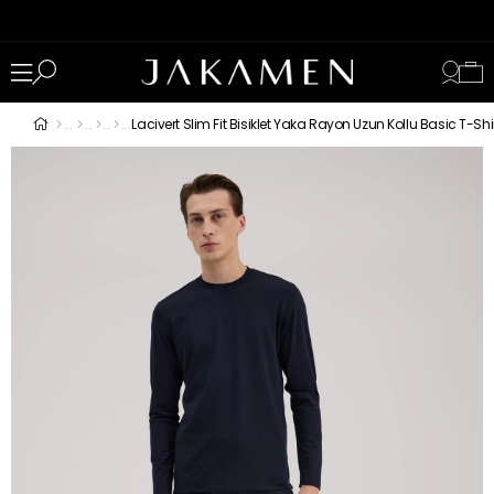
Lacivert Slim Fit Bisiklet Yaka Rayon Uzun Kollu Basic T-Shi