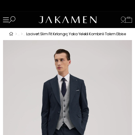
Lacivert Slim Fit Kırlangıç Yaka Yelekli Kombinli Takım Elbise