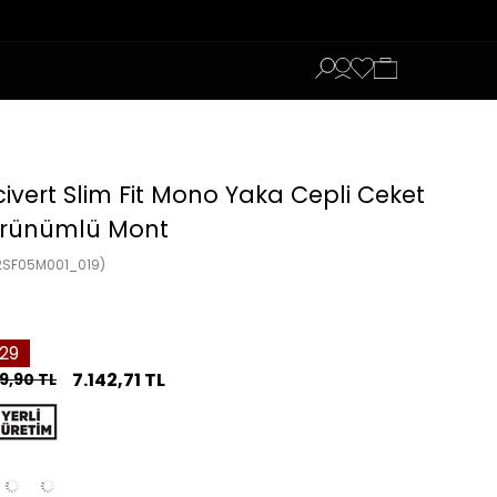
ivert Slim Fit Mono Yaka Cepli Ceket
rünümlü Mont
2SF05M001_019)
29
7.142,71 TL
9,90 TL