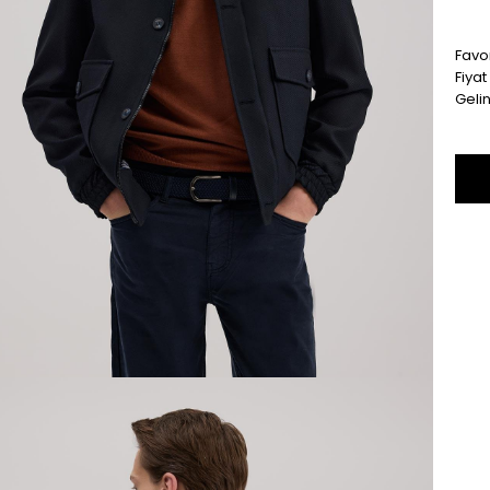
Favor
Fiya
Geli