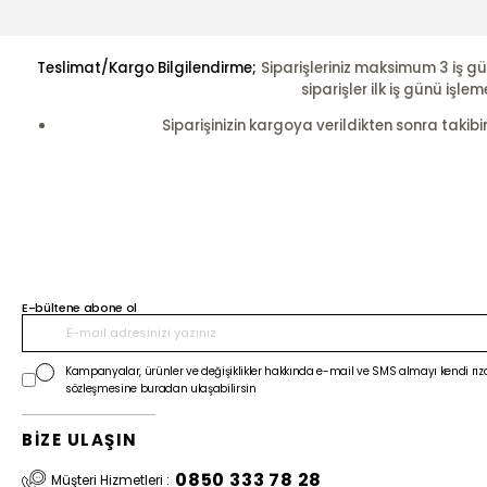
Teslimat/Kargo Bilgilendirme;
Siparişleriniz maksimum 3 iş gü
siparişler ilk iş günü i
Siparişinizin kargoya verildikten sonra takibi
E-bültene abone ol
Kampanyalar, ürünler ve değişiklikler hakkında e-mail ve SMS almayı kendi rıza
sözleşmesine buradan ulaşabilirsin
BİZE ULAŞIN
0850 333 78 28
Müşteri Hizmetleri :