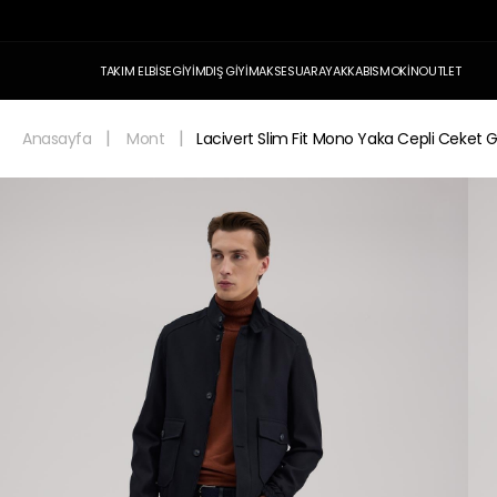
TAKIM ELBİSE
GİYİM
DIŞ GİYİM
AKSESUAR
AYAKKABI
SMOKİN
OUTLET
Anasayfa
Mont
Lacivert Slim Fit Mono Yaka Cepli Ceket