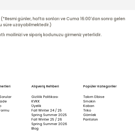
r. (*Resmi günler, hafta sonları ve Cuma 16:00'dan sonra gelen
u süre uzayabilmektedir.)
ı mailinizi ve sipariş kodunuzu girmeniz yeterlidir.
metleri
Alışveriş Rehberi
Popüler Kategoriler
Sorular
Gizlilik Politikası
Takım Elbise
İade
KVKK
Smokin
p
Üyelik
Kaban
Formu
Fall Winter 24 / 25
Triko
Spring Summer 2025
Gömlek
Fall Winter 25 / 26
Pantolon
Spring Summer 2026
Blog