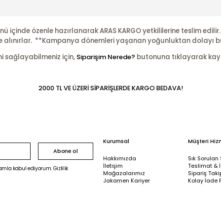
nü içinde özenle hazırlanarak ARAS KARGO yetkililerine teslim edili
şleme alınırlar. **Kampanya dönemleri yaşanan yoğunluktan dolayı b
ni sağlayabilmeniz için,
Siparişim Nerede?
butonuna tıklayarak kayıtl
2000 TL VE ÜZERİ SİPARİŞLERDE KARGO BEDAVA!
Kurumsal
Müşteri Hiz
Abone ol
Hakkımızda
Sık Sorulan 
İletişim
Teslimat & 
mla kabul ediyorum. Gizlilik
Mağazalarımız
Sipariş Taki
Jakamen Kariyer
Kolay İade 