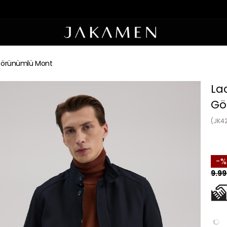
 Görünümlü Mont
Lac
Gö
(JK4
9.99