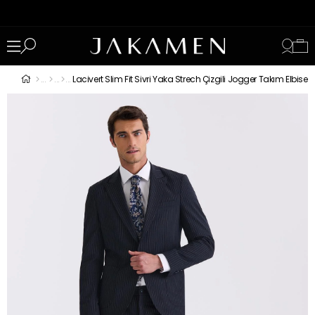
Lacivert Slim Fit Sivri Yaka Strech Çizgili Jogger Takım Elbise