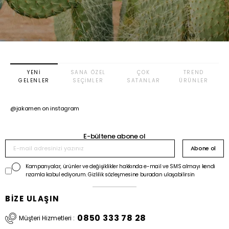
YENI
SANA ÖZEL
ÇOK
TREND
GELENLER
SEÇIMLER
SATANLAR
ÜRÜNLER
@jakamen on instagram
E-bültene abone ol
Abone ol
Kampanyalar, ürünler ve değişiklikler hakkında e-mail ve SMS almayı kendi
rızamla kabul ediyorum. Gizlilik sözleşmesine buradan ulaşabilirsin
BİZE ULAŞIN
0850 333 78 28
Müşteri Hizmetleri :