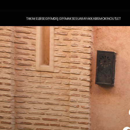
TAKIM ELBİSE
GİYİM
DIŞ GİYİM
AKSESUAR
AYAKKABI
SMOKİN
OUTLET