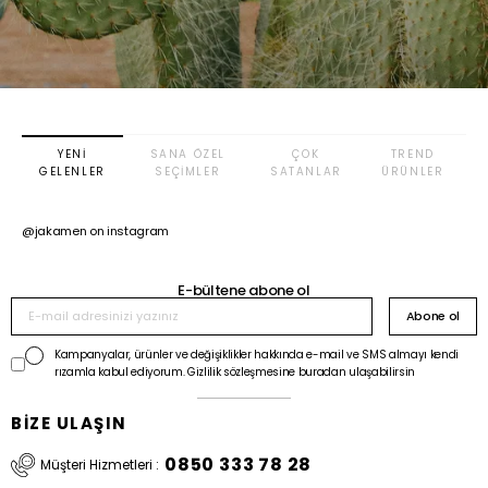
YENI
SANA ÖZEL
ÇOK
TREND
GELENLER
SEÇIMLER
SATANLAR
ÜRÜNLER
@jakamen on instagram
E-bültene abone ol
Abone ol
Kampanyalar, ürünler ve değişiklikler hakkında e-mail ve SMS almayı kendi
rızamla kabul ediyorum. Gizlilik sözleşmesine buradan ulaşabilirsin
BİZE ULAŞIN
0850 333 78 28
Müşteri Hizmetleri :