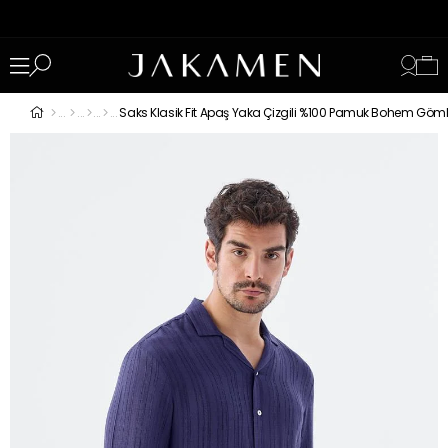
Saks Klasik Fit Apaş Yaka Çizgili %100 Pamuk Bohem Göm