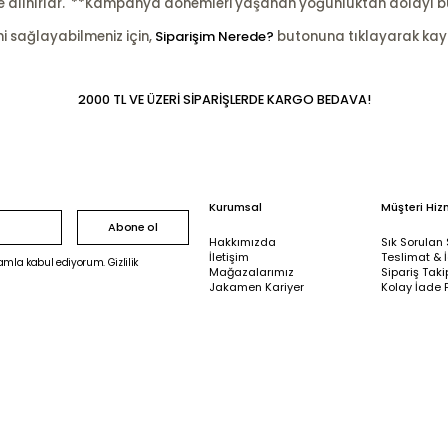
şleme alınırlar. **Kampanya dönemleri yaşanan yoğunluktan dolayı b
ni sağlayabilmeniz için,
Siparişim Nerede?
butonuna tıklayarak kayıtl
2000 TL VE ÜZERİ SİPARİŞLERDE KARGO BEDAVA!
Kurumsal
Müşteri Hiz
Abone ol
Hakkımızda
Sık Sorulan 
İletişim
Teslimat & 
mla kabul ediyorum. Gizlilik
Mağazalarımız
Sipariş Taki
Jakamen Kariyer
Kolay İade 