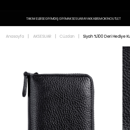
TAKIM ELBİSE
GİYİM
DIŞ GİYİM
AKSESUAR
AYAKKABI
SMOKİN
OUTLET
Anasayfa
AKSESUAR
Cüzdan
Siyah %100 Deri Hediye 