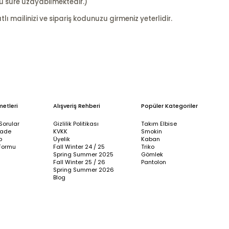
u süre uzayabilmektedir.)
ı mailinizi ve sipariş kodunuzu girmeniz yeterlidir.
metleri
Alışveriş Rehberi
Popüler Kategoriler
Sorular
Gizlilik Politikası
Takım Elbise
İade
KVKK
Smokin
p
Üyelik
Kaban
Formu
Fall Winter 24 / 25
Triko
Spring Summer 2025
Gömlek
Fall Winter 25 / 26
Pantolon
Spring Summer 2026
Blog