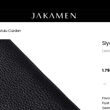
Kutulu Cüzdan
Si
(JK0
1.7
Favor
Fiya
Geli