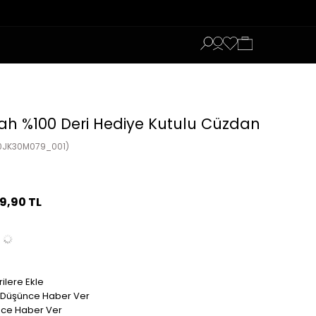
yah %100 Deri Hediye Kutulu Cüzdan
0JK30M079_001)
99,90 TL
ilere Ekle
t Düşünce Haber Ver
nce Haber Ver