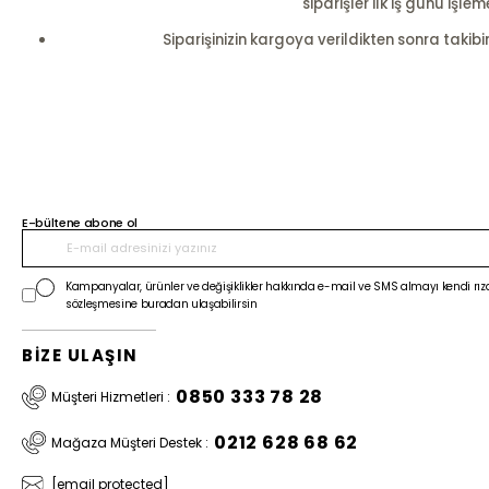
siparişler ilk iş günü i
Siparişinizin kargoya verildikten sonra takibi
E-bültene abone ol
Kampanyalar, ürünler ve değişiklikler hakkında e-mail ve SMS almayı kendi rıza
sözleşmesine buradan ulaşabilirsin
BİZE ULAŞIN
0850 333 78 28
Müşteri Hizmetleri :
0212 628 68 62
Mağaza Müşteri Destek :
[email protected]