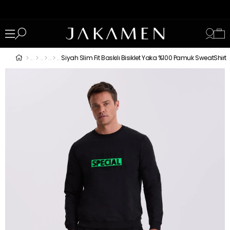
Siyah Slim Fit Baskılı Bisiklet Yaka %100 Pamuk SweatShirt