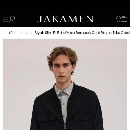
Siyah Slim Fit Bebe Yaka Fermuarlı Cepli Rayon Triko Ceke