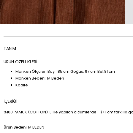
ÜRÜN ÖZELLİKLERİ
Manken Ölçüleri:Boy: 185 cm Göğüs: 97 cm Bel:81 cm
Manken Bedeni: M Beden
Kadife
%100 PAMUK (COTTON)
. El ile yapılan ölçümlerde -1/+1 cm farklılık gö
Ürün Bedeni:
M BEDEN