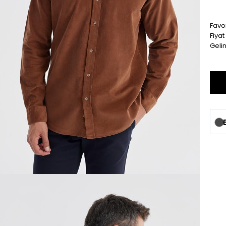
Favor
Fiya
Geli