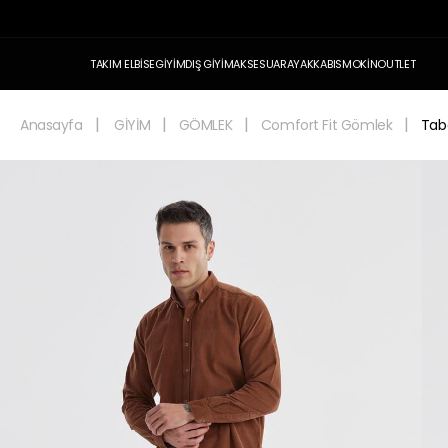
TAKIM ELBİSE
GİYİM
DIŞ GİYİM
AKSESUAR
AYAKKABI
SMOKİN
OUTLET
Anasayfa
GİYİM
GÖMLEK
Comfort Fit Gömlek
Tab