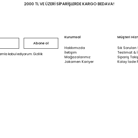
2000 TL VE ÜZERİ SİPARİŞLERDE KARGO BEDAVA!
Kurumsal
Müşteri Hiz
Abone ol
Hakkımızda
Sık Sorulan 
İletişim
Teslimat & 
mla kabul ediyorum. Gizlilik
Mağazalarımız
Sipariş Taki
Jakamen Kariyer
Kolay İade 