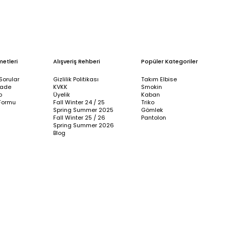
metleri
Alışveriş Rehberi
Popüler Kategoriler
Sorular
Gizlilik Politikası
Takım Elbise
İade
KVKK
Smokin
p
Üyelik
Kaban
Formu
Fall Winter 24 / 25
Triko
Spring Summer 2025
Gömlek
Fall Winter 25 / 26
Pantolon
Spring Summer 2026
Blog