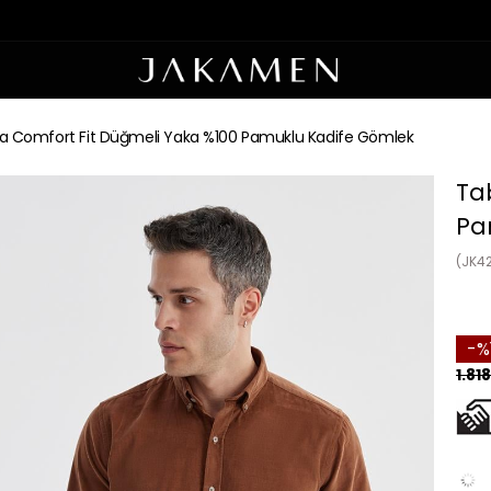
a Comfort Fit Düğmeli Yaka %100 Pamuklu Kadife Gömlek
Ta
Pa
(JK4
1.81