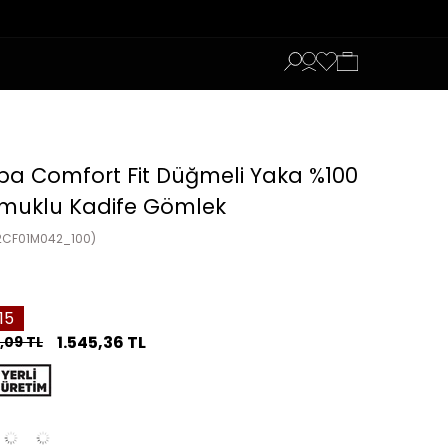
ba Comfort Fit Düğmeli Yaka %100
muklu Kadife Gömlek
2CF01M042_100)
15
1.545,36 TL
8,09 TL