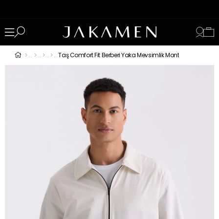
Taş Comfort Fit Berberi Yaka Mevsimlik Mont