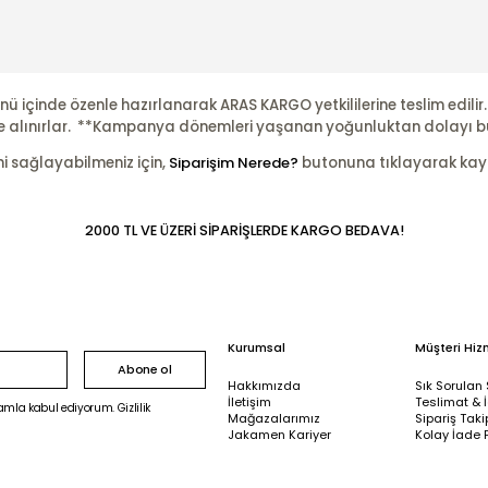
nü içinde özenle hazırlanarak ARAS KARGO yetkililerine teslim edili
şleme alınırlar. **Kampanya dönemleri yaşanan yoğunluktan dolayı b
ni sağlayabilmeniz için,
Siparişim Nerede?
butonuna tıklayarak kayıtl
2000 TL VE ÜZERİ SİPARİŞLERDE KARGO BEDAVA!
Kurumsal
Müşteri Hiz
Abone ol
Hakkımızda
Sık Sorulan 
İletişim
Teslimat & 
mla kabul ediyorum. Gizlilik
Mağazalarımız
Sipariş Taki
Jakamen Kariyer
Kolay İade 