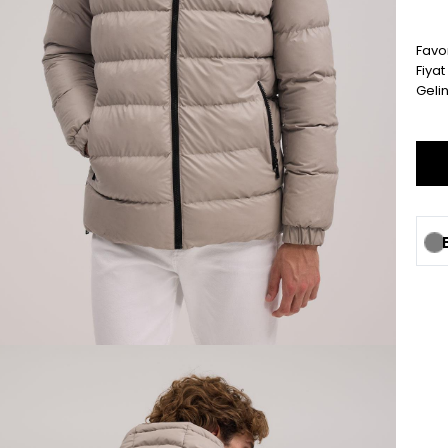
Favor
Fiya
Geli