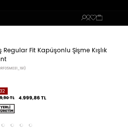
ş Regular Fit Kapüşonlu Şişme Kışlık
nt
8RF05M031_191)
32
4.999,86 TL
9,90 TL