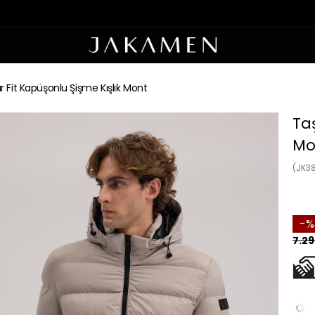
r Fit Kapüşonlu Şişme Kışlık Mont
Ta
Mo
(JK3
7.29