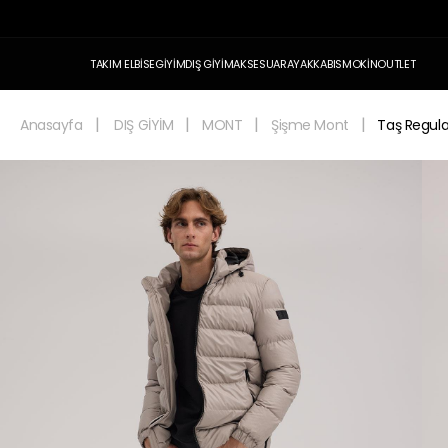
TAKIM ELBİSE
GİYİM
DIŞ GİYİM
AKSESUAR
AYAKKABI
SMOKİN
OUTLET
Anasayfa
DIŞ GİYİM
MONT
Şişme Mont
Taş Regula