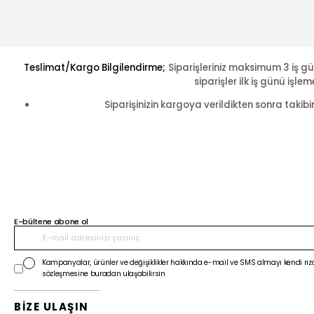
Teslimat/Kargo Bilgilendirme;
Siparişleriniz maksimum 3 iş gü
siparişler ilk iş günü i
Siparişinizin kargoya verildikten sonra takibi
E-bültene abone ol
Kampanyalar, ürünler ve değişiklikler hakkında e-mail ve SMS almayı kendi rıza
sözleşmesine buradan ulaşabilirsin
BİZE ULAŞIN