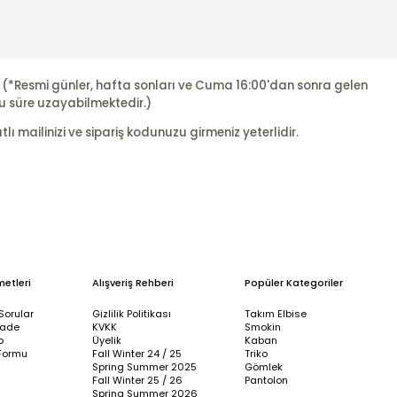
r. (*Resmi günler, hafta sonları ve Cuma 16:00'dan sonra gelen
u süre uzayabilmektedir.)
ı mailinizi ve sipariş kodunuzu girmeniz yeterlidir.
metleri
Alışveriş Rehberi
Popüler Kategoriler
Sorular
Gizlilik Politikası
Takım Elbise
İade
KVKK
Smokin
p
Üyelik
Kaban
Formu
Fall Winter 24 / 25
Triko
Spring Summer 2025
Gömlek
Fall Winter 25 / 26
Pantolon
Spring Summer 2026