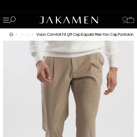
Vizon Comfort Fit Çift Cep Kapaklı Pileli Yan Cep Pantolon