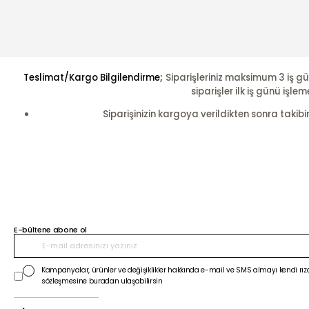
Teslimat/Kargo Bilgilendirme;
Siparişleriniz maksimum 3 iş gü
siparişler ilk iş günü i
Siparişinizin kargoya verildikten sonra takibi
E-bültene abone ol
Kampanyalar, ürünler ve değişiklikler hakkında e-mail ve SMS almayı kendi rıza
sözleşmesine buradan ulaşabilirsin