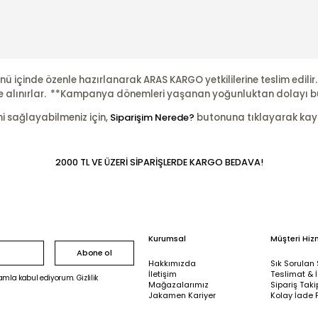
nü içinde özenle hazırlanarak ARAS KARGO yetkililerine teslim edili
şleme alınırlar. **Kampanya dönemleri yaşanan yoğunluktan dolayı b
ni sağlayabilmeniz için,
Siparişim Nerede?
butonuna tıklayarak kayıtl
2000 TL VE ÜZERİ SİPARİŞLERDE KARGO BEDAVA!
Kurumsal
Müşteri Hiz
Abone ol
Hakkımızda
Sık Sorulan 
İletişim
Teslimat & 
mla kabul ediyorum. Gizlilik
Mağazalarımız
Sipariş Taki
Jakamen Kariyer
Kolay İade 