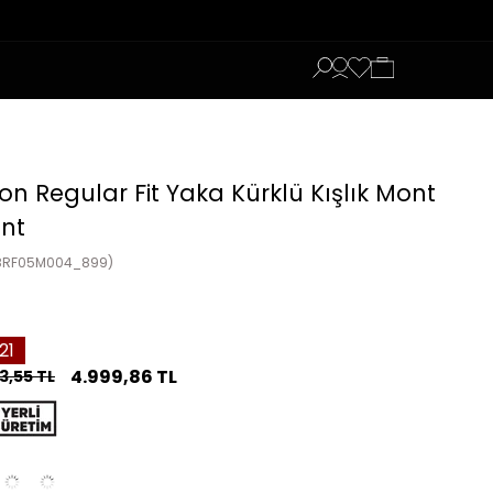
on Regular Fit Yaka Kürklü Kışlık Mont
nt
8RF05M004_899)
21
4.999,86 TL
3,55 TL