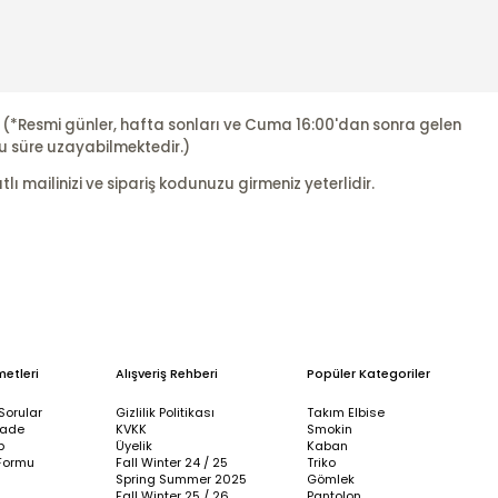
r. (*Resmi günler, hafta sonları ve Cuma 16:00'dan sonra gelen
u süre uzayabilmektedir.)
ı mailinizi ve sipariş kodunuzu girmeniz yeterlidir.
metleri
Alışveriş Rehberi
Popüler Kategoriler
Sorular
Gizlilik Politikası
Takım Elbise
İade
KVKK
Smokin
p
Üyelik
Kaban
Formu
Fall Winter 24 / 25
Triko
Spring Summer 2025
Gömlek
Fall Winter 25 / 26
Pantolon