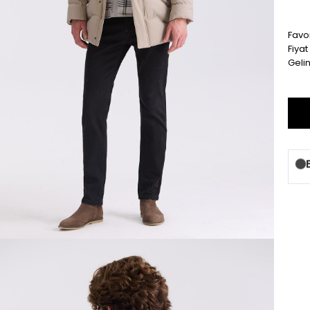
Favor
Fiya
Geli