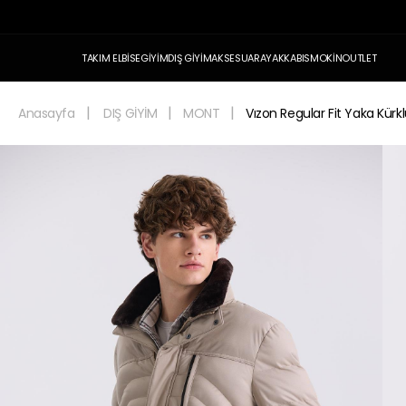
TAKIM ELBİSE
GİYİM
DIŞ GİYİM
AKSESUAR
AYAKKABI
SMOKİN
OUTLET
Anasayfa
DIŞ GİYİM
MONT
Vızon Regular Fit Yaka Kürk