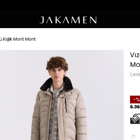
lü Kışlık Mont Mont
Vız
Mo
(JK3
6.36